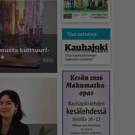
Tilaa uutiskirje
5
a­mus­ta kult­tuu­ri­
sa