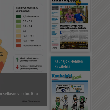
Kauhajoki-lehden
Kesälehti
o sel­ke­än vies­tin. Kau­