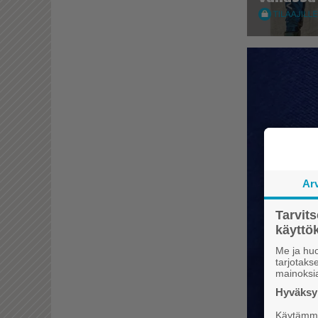
Ar
Tarvit
käytt
Me ja huo
tarjotak
mainoksi
Hyväksym
Käytämme 