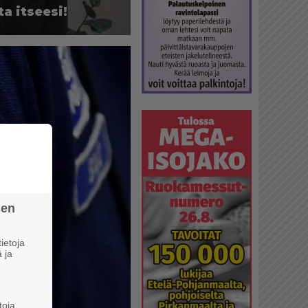
ta it­see­si!
sen
ietoja
 ja
toja