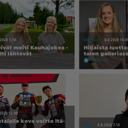
.2026 7.30
Kulttuuri
6.8.2026 16.4
i­vät moi­ti Kau­ha­jo­kea -
Hil­jais­ta luot­t
­ti läh­te­vät
ta­lon gal­le­ri­as­
.2026 12.00
­ta­lal­le kova voit­to Itä­
Blogi
6.8.2026 7.15