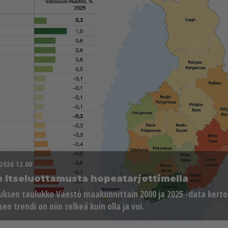
.2026 12.00
 It­se­luot­ta­mus­ta ho­pe­a­tar­jot­ti­mel­la
­kuk­sen tau­luk­ko Vä­es­tö maa­kun­nit­tain 2000 ja 2025 -data ker­to
­sen tren­di on niin sel­keä kuin ol­la ja voi.