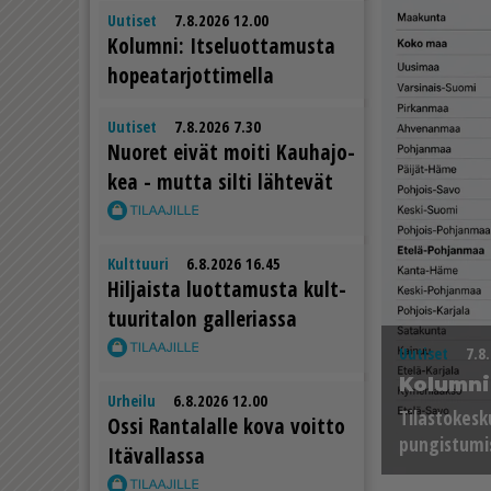
Uutiset
7.8.2026 12.00
Ko­lum­ni: It­se­luot­ta­mus­ta
ho­pe­a­tar­jot­ti­mel­la
Uutiset
7.8.2026 7.30
Nuo­ret ei­vät moi­ti Kau­ha­jo­
kea - mut­ta sil­ti läh­te­vät
Kulttuuri
6.8.2026 16.45
Hil­jais­ta luot­ta­mus­ta kult­
tuu­ri­ta­lon gal­le­ri­as­sa
Uutiset
7.8
Ko­lum­ni:
Urheilu
6.8.2026 12.00
Ti­las­to­kes
Os­si Ran­ta­lal­le kova voit­to
pun­gis­tu­mi
Itä­val­las­sa