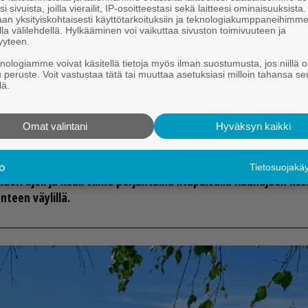
i sivuista, joilla vierailit, IP-osoitteestasi sekä laitteesi ominaisuuksista
an yksityiskohtaisesti käyttötarkoituksiin ja teknologiakumppaneihimm
la välilehdellä. Hylkääminen voi vaikuttaa sivuston toimivuuteen ja
yyteen.
knologiamme voivat käsitellä tietoja myös ilman suostumusta, jos niillä o
u peruste. Voit vastustaa tätä tai muuttaa asetuksiasi milloin tahansa se
lä.
26 16.30
rit­ti vi­ri­te­tyl­lä mo­pol­la po­l
Omat valintani
Hyväksyn kaikki
­tas­sa
Tietosuojak
uo­ri aje­li ja keu­li vii­me per­jan­tai­na il­ta­päi­väl­lä Kau­ha­jo­en kes­
en­teen väy­lil­lä.