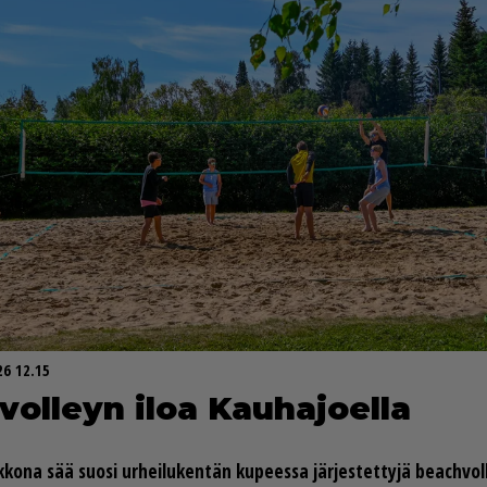
26 12.15
vol­leyn iloa Kau­ha­jo­el­la
k­ko­na sää suo­si ur­hei­lu­ken­tän ku­pees­sa jär­jes­tet­ty­jä be­ach­vol