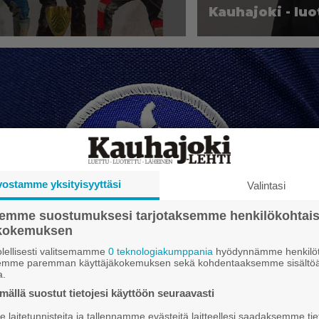
Kau­ha­jo­ki - luo­
vostamme yksityisyyttäsi
Valintasi
semme suostumuksesi tarjotaksemme henkilökohtai
ökokemuksen
lellisesti valitsemamme
0 teknologiakumppania
hyödynnämme henkilöt
semme paremman käyttäjäkokemuksen sekä kohdentaaksemme sisältöä
a.
ällä suostut tietojesi käyttöön seuraavasti
laitetunnisteita ja tallennamme evästeitä laitteellesi saadaksemme tie