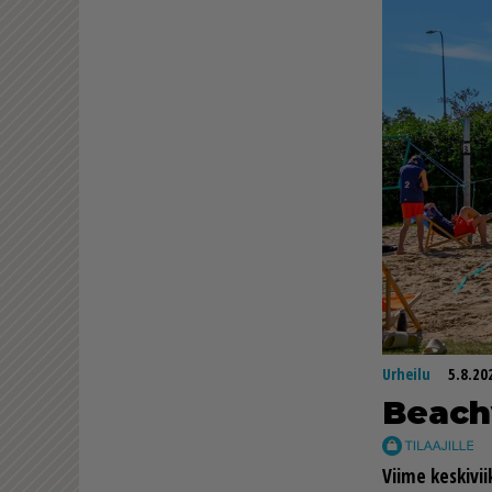
Urheilu
5.8.20
Be­ach­
Vii­me kes­ki­vii