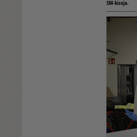
SM-ki­so­ja.