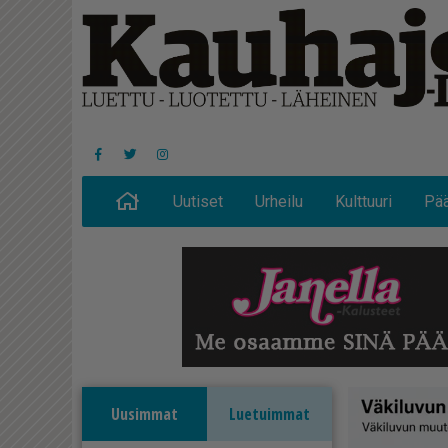
Uutiset
Urheilu
Kulttuuri
Pää
Uusimmat
Luetuimmat