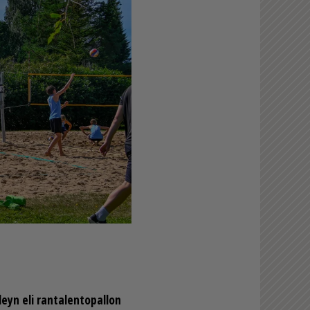
­leyn eli ran­ta­len­to­pal­lon