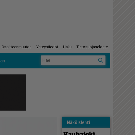
Osoitteenmuutos
Yhteystiedot
Haku
Tietosuojaseloste
ään
Näköislehti