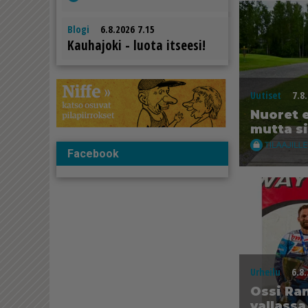
Blogi
6.8.2026 7.15
Kau­ha­jo­ki - luo­ta it­see­si!
Uutiset
7.8
Nuo­ret e
mut­ta sil
Facebook
Urheilu
6.8
Os­si Ran
val­las­sa